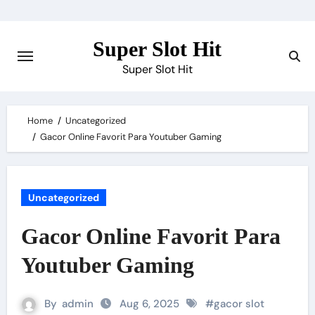
Skip
to
Super Slot Hit
content
Super Slot Hit
Home
Uncategorized
Gacor Online Favorit Para Youtuber Gaming
Uncategorized
Gacor Online Favorit Para
Youtuber Gaming
By
admin
Aug 6, 2025
#
gacor slot