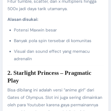
Fitur tumble, scatter, dan x multipliers hingga
500x jadi daya tarik utamanya.
Alasan disukai:
Potensi Maxwin besar
Banyak pola spin tersebar di komunitas
Visual dan sound effect yang memacu
adrenalin
2.
Starlight Princess – Pragmatic
Play
Bisa dibilang ini adalah versi “anime girl” dari
Gates of Olympus. Slot ini juga sering dimainkan
oleh para Youtuber karena gaya permainannya