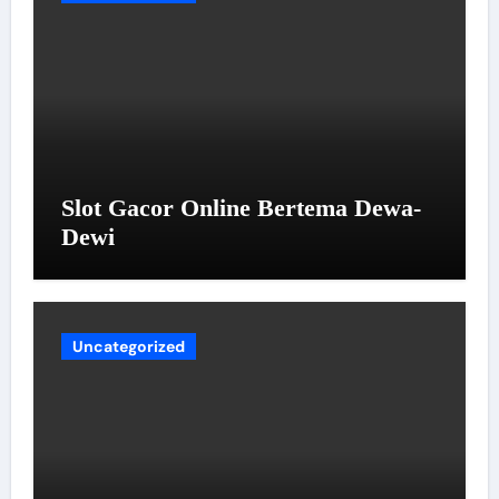
Slot Gacor Online Bertema Dewa-
Dewi
Uncategorized