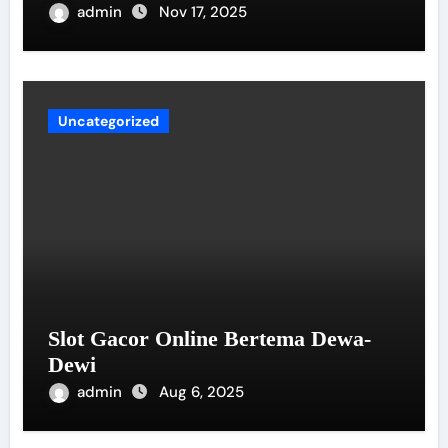
admin
Nov 17, 2025
Uncategorized
Slot Gacor Online Bertema Dewa-
Dewi
admin
Aug 6, 2025