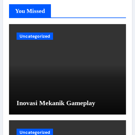
You Missed
Uncategorized
Inovasi Mekanik Gameplay
Uncategorized