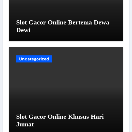
Slot Gacor Online Bertema Dewa-
Dewi
Uncategorized
Slot Gacor Online Khusus Hari
Jumat