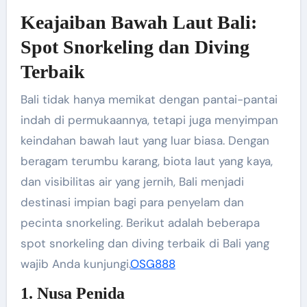
Keajaiban Bawah Laut Bali:
Spot Snorkeling dan Diving
Terbaik
Bali tidak hanya memikat dengan pantai-pantai
indah di permukaannya, tetapi juga menyimpan
keindahan bawah laut yang luar biasa. Dengan
beragam terumbu karang, biota laut yang kaya,
dan visibilitas air yang jernih, Bali menjadi
destinasi impian bagi para penyelam dan
pecinta snorkeling. Berikut adalah beberapa
spot snorkeling dan diving terbaik di Bali yang
wajib Anda kunjungi.
OSG888
1. Nusa Penida