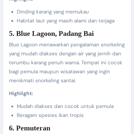
Dinding karang yang memukau
Habitat laut yang masih alami dan terjaga
5. Blue Lagoon, Padang Bai
Blue Lagoon menawarkan pengalaman snorkeling
yang mudah diakses dengan air yang jernih dan
terumbu karang penuh warna. Tempat ini cocok
bagi pemula maupun wisatawan yang ingin
menikmati snorkeling santai.
Highlight:
Mudah diakses dan cocok untuk pemula
Beragam spesies ikan tropis
6. Pemuteran