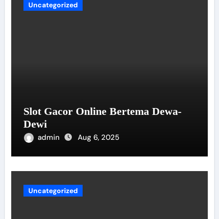
Uncategorized
Slot Gacor Online Bertema Dewa-
Dewi
admin
Aug 6, 2025
Uncategorized