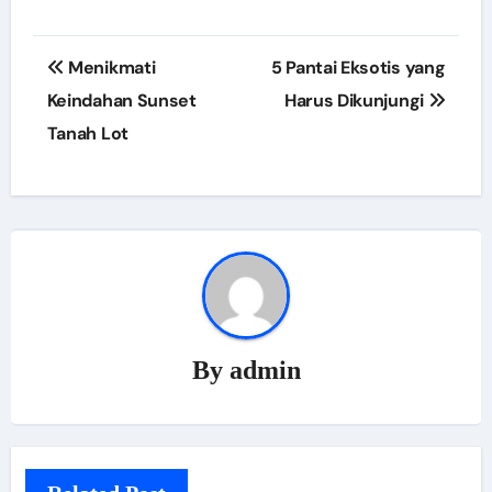
Post
Menikmati
5 Pantai Eksotis yang
navigation
Keindahan Sunset
Harus Dikunjungi
Tanah Lot
By
admin