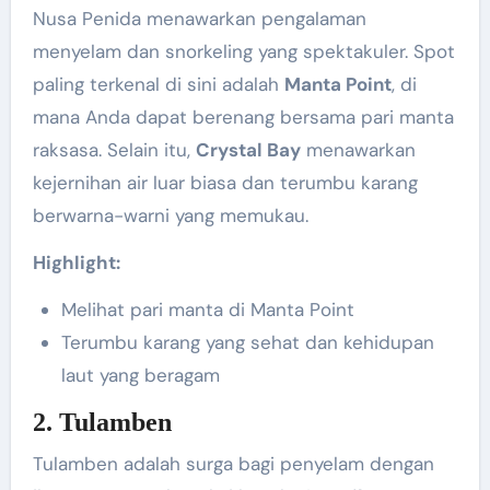
Nusa Penida menawarkan pengalaman
menyelam dan snorkeling yang spektakuler. Spot
paling terkenal di sini adalah
Manta Point
, di
mana Anda dapat berenang bersama pari manta
raksasa. Selain itu,
Crystal Bay
menawarkan
kejernihan air luar biasa dan terumbu karang
berwarna-warni yang memukau.
Highlight:
Melihat pari manta di Manta Point
Terumbu karang yang sehat dan kehidupan
laut yang beragam
2. Tulamben
Tulamben adalah surga bagi penyelam dengan