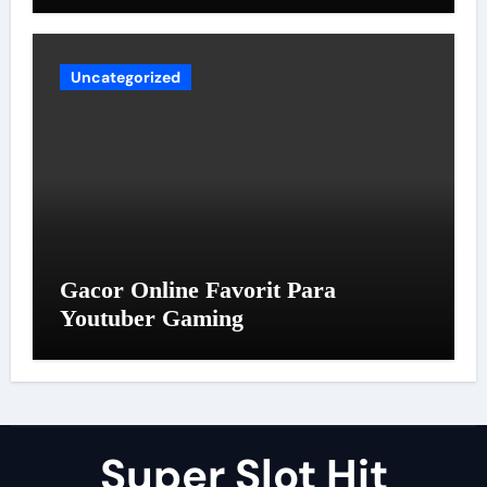
Uncategorized
Gacor Online Favorit Para
Youtuber Gaming
Super Slot Hit